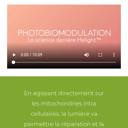
En agissant directement sur
les mitochondries intra
cellulaires, la lumière va
permettre la réparation et la